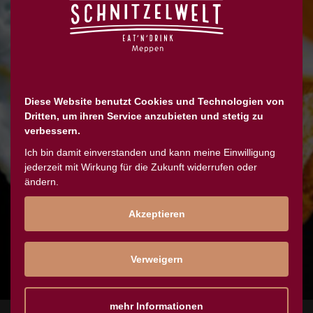
Wissen, was auf den Tisch kommt: Unsere
Lieferanten und Produkte wählen wir
sorgfältig aus. Dazu gehört auch, dass fast
Diese Website benutzt Cookies und Technologien von
alle Zutaten, die wir in unserer Küche frisch
Dritten, um ihren Service anzubieten und stetig zu
verbessern.
zu deinem Lieblingsgericht verarbeiten, aus
Ich bin damit einverstanden und kann meine Einwilligung
Deutschland stammen.
jederzeit mit Wirkung für die Zukunft widerrufen oder
ändern.
Akzeptieren
Verweigern
mehr Informationen