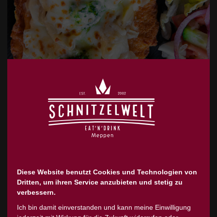
#71 AMERICANSCHNITZEL
Diese Website benutzt Cookies und Technologien von
Saftiges Schweineschnitzel, belegt mit
Dritten, um ihren Service anzubieten und stetig zu
Kräuterbutter und Zwiebeln, dazu mit
verbessern.
Ich bin damit einverstanden und kann meine Einwilligung
VIEL Käse überbacken.