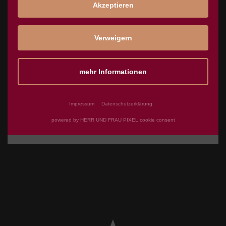
UMSETZUNG DER WEBSITE:
Akzeptieren
Verweigern
Webdesign und Redaktion:
mehr Informationen
Werbeagentur Holl
, Meppen
Technische Umsetzung und CMS:
Impressum
Datenschutzerklärung
powered by HERR UND FRAU PIXEL cookie consent
HERR UND FRAU PIXEL
, Meppen