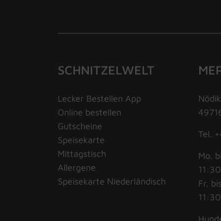
SCHNITZELWELT
ME
Lecker Bestellen App
Nödik
Online bestellen
49716
Gutscheine
Tel. 
Speisekarte
Mittagstisch
Mo. b
Allergene
11:30
Speisekarte Niederländisch
Fr. bi
11:30
Hunde