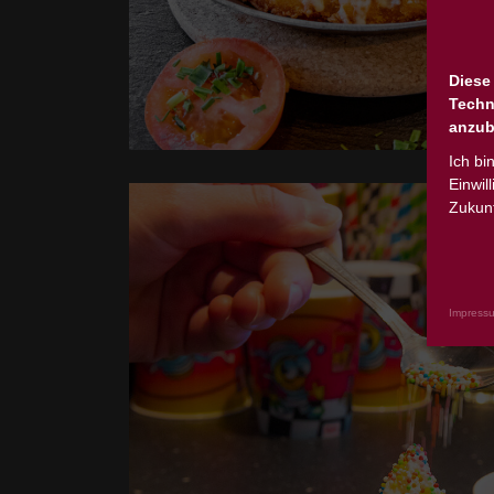
Diese
Techn
anzub
Ich bi
Einwil
Zukunf
Impress