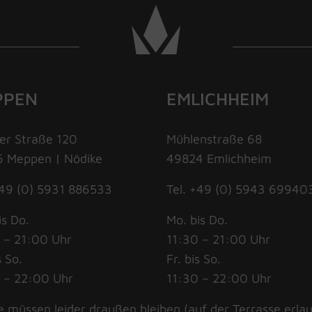
PPEN
EMLICHHEIM
er Straße 120
Mühlenstraße 68
 Meppen | Nödike
49824 Emlichheim
+49 (0) 5931 886533
Tel. +49 (0) 5943 69940
is Do.
Mo. bis Do.
 – 21:00 Uhr
11:30 – 21:00 Uhr
s So.
Fr. bis So.
 – 22:00 Uhr
11:30 – 22:00 Uhr
 müssen leider draußen bleiben (auf der Terrasse erlau