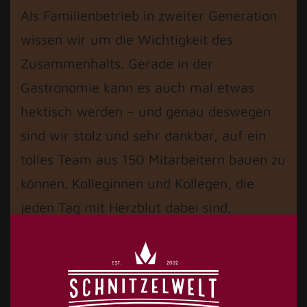
Als Familienbetrieb in zweiter Generation
wissen wir um die Wichtigkeit des
Zusammenhalts. Gerade in der
Gastronomie kann es auch mal etwas
hektisch werden – und genau deswegen
sind wir stolz und sehr dankbar, auf ein
tolles Team aus 150 Mitarbeitern bauen zu
können. Kolleginnen und Kollegen, die
jeden Tag mit Herzblut dabei sind,
einander unterstützen und an einem
Strang ziehen.